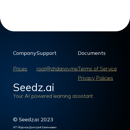
Company
Support
Documents
Prices
root@zhdanov.me
Terms of Service
Privacy Policies
Seedz.ai
Your AI powered learning assistant
© Seedz.ai 2023
ИП Жданов Дмитрий Евгеньевич