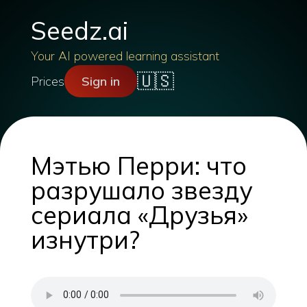
Seedz.ai
Your AI powered learning assistant
🇺🇸
Prices
Sign in
Мэтью Перри: что
разрушало звезду
сериала «Друзья»
изнутри?