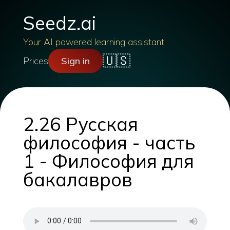
Seedz.ai
Your AI powered learning assistant
🇺🇸
Prices
Sign in
2.26 Русская
философия - часть
1 - Философия для
бакалавров