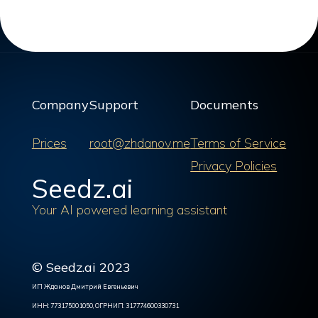
Company
Support
Documents
Prices
root@zhdanov.me
Terms of Service
Privacy Policies
Seedz.ai
Your AI powered learning assistant
© Seedz.ai 2023
ИП Жданов Дмитрий Евгеньевич
ИНН: 773175001050, ОГРНИП: 317774600330731