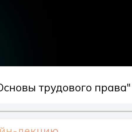
Основы трудового права"
айн-лекцию