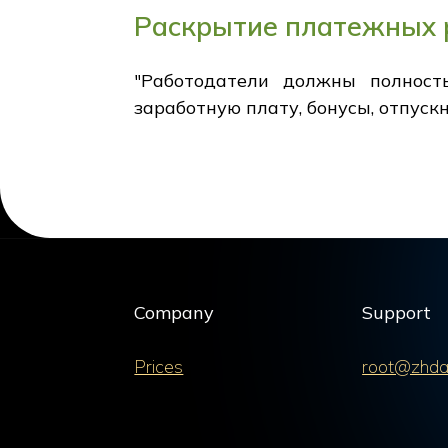
Раскрытие платежных 
"Работодатели должны полност
заработную плату, бонусы, отпускн
Company
Support
Prices
root@zhda