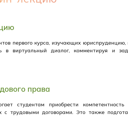
кцию
тов первого курса, изучающих юриспруденцию, в
ть в виртуальный диалог, комментируя и за
дового права
огает студентам приобрести компетентност
ых с трудовыми договорами. Это также подгот