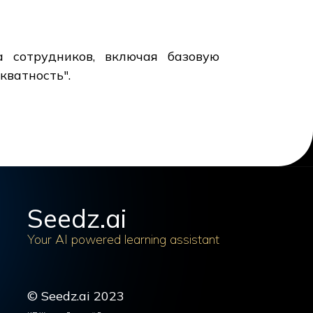
 сотрудников, включая базовую
кватность".
Seedz.ai
Your AI powered learning assistant
© Seedz.ai 2023