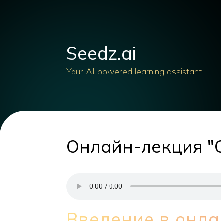
Seedz.ai
Your AI powered learning assistant
Онлайн-лекция "
Введение в онл