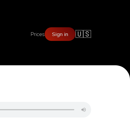
🇺🇸
Prices
Sign in