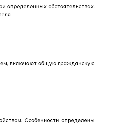
ри определенных обстоятельствах,
теля.
елем, включают общую гражданскую
ройством. Особенности определены