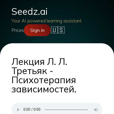
Seedz.ai
Your AI powered learning assistant
🇺🇸
Prices
Sign in
Лекция Л. Л.
Третьяк -
Психотерапия
зависимостей.