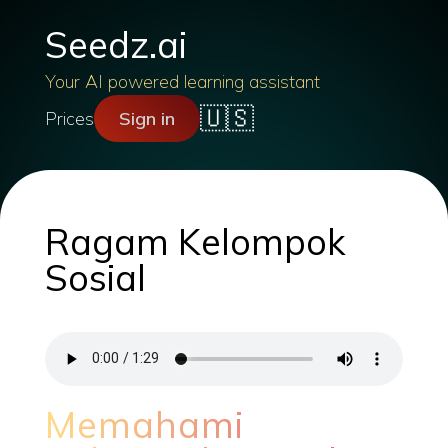
Seedz.ai
Your AI powered learning assistant
🇺🇸
Prices
Sign in
Ragam Kelompok
Sosial
Memahami