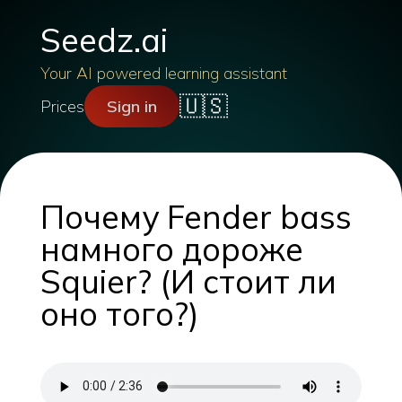
Seedz.ai
Your AI powered learning assistant
🇺🇸
Prices
Sign in
Почему Fender bass
намного дороже
Squier? (И стоит ли
оно того?)