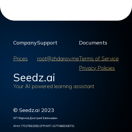
Company
Support
Documents
Prices
root@zhdanov.me
Terms of Service
Privacy Policies
Seedz.ai
Your AI powered learning assistant
© Seedz.ai 2023
ИП Жданов Дмитрий Евгеньевич
ИНН: 773175001050, ОГРНИП: 317774600330731