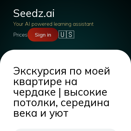
Seedz.ai
Your AI powered learning assistant
🇺🇸
Prices
Sign in
Экскурсия по моей
квартире на
чердаке | высокие
потолки, середина
века и уют