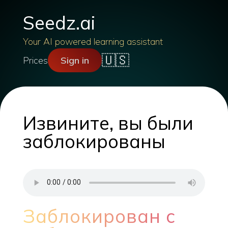
Seedz.ai
Your AI powered learning assistant
🇺🇸
Prices
Sign in
Извините, вы были
заблокированы
Заблокирован с