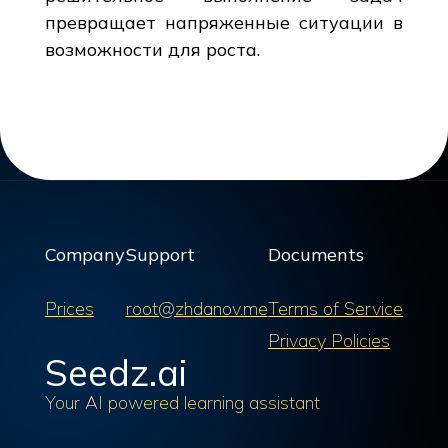
превращает напряженные ситуации в
возможности для роста.
Company
Support
Documents
Prices
root@zhdanov.me
Terms of Service
Privacy Policies
Seedz.ai
Your AI powered learning assistant