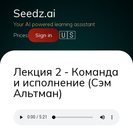
Seedz.ai
Your AI powered learning assistant
🇺🇸
Prices
Sign in
Лекция 2 - Команда
и исполнение (Сэм
Альтман)