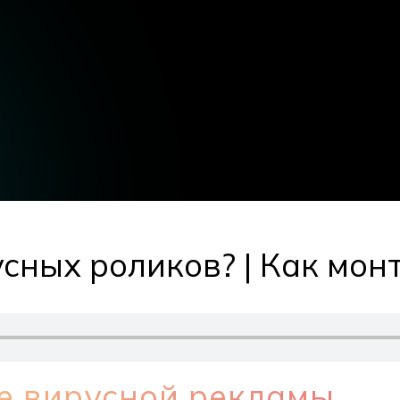
усных роликов? | Как мо
е вирусной рекламы