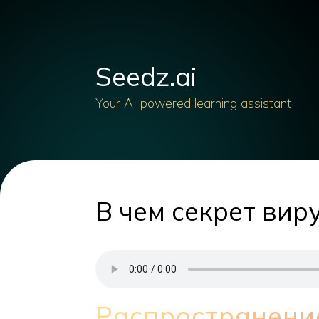
Seedz.ai
Your AI powered learning assistant
В чем секрет вир
Распространени