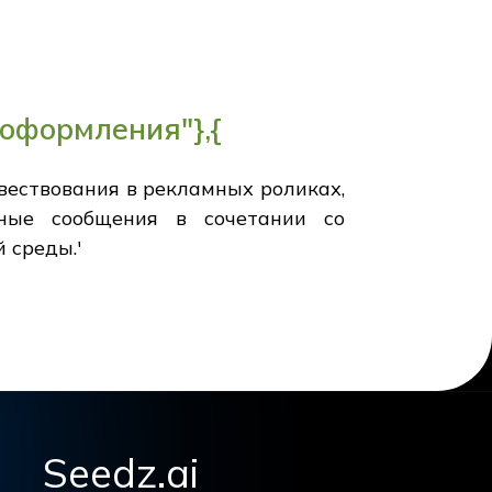
оформления"},{
вествования в рекламных роликах,
ные сообщения в сочетании со
 среды.'
Seedz.ai