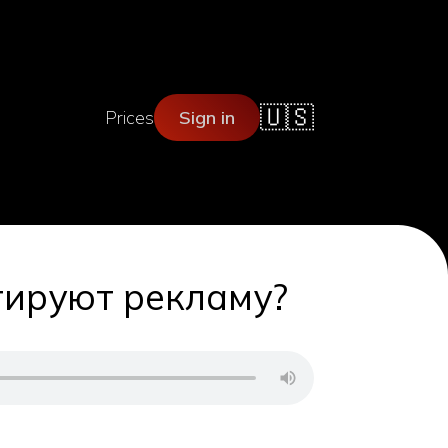
🇺🇸
Prices
Sign in
нтируют рекламу?