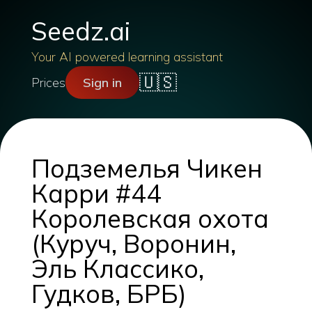
Seedz.ai
Your AI powered learning assistant
🇺🇸
Prices
Sign in
Подземелья Чикен
Карри #44
Королевская охота
(Куруч, Воронин,
Эль Классико,
Гудков, БРБ)