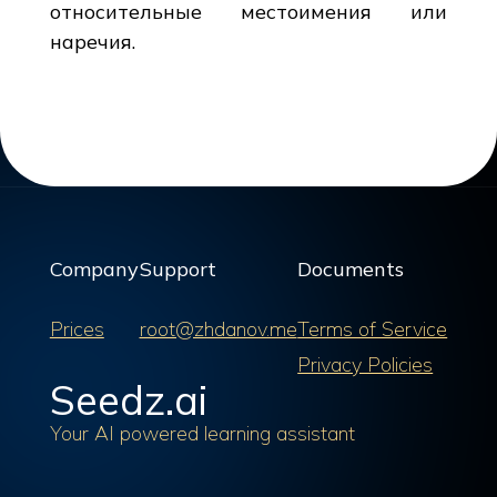
относительные местоимения или
наречия.
Company
Support
Documents
Prices
root@zhdanov.me
Terms of Service
Privacy Policies
Seedz.ai
Your AI powered learning assistant