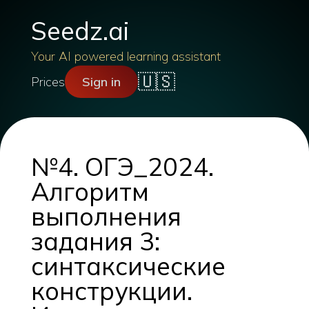
Seedz.ai
Your AI powered learning assistant
🇺🇸
Prices
Sign in
№4. ОГЭ_2024.
Алгоритм
выполнения
задания 3:
синтаксические
конструкции.