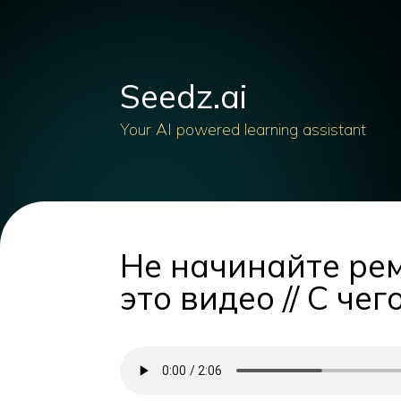
Seedz.ai
Your AI powered learning assistant
Не начинайте рем
это видео // С че