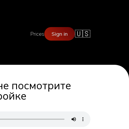
🇺🇸
Prices
Sign in
не посмотрите
тройке