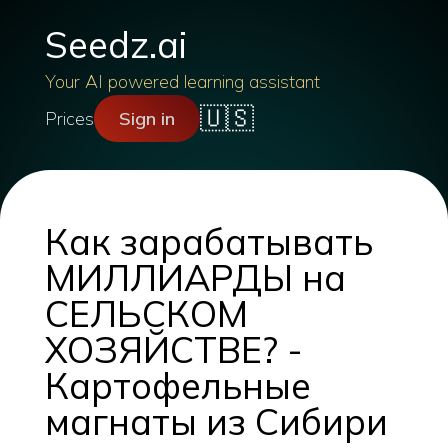
Seedz.ai
Your AI powered learning assistant
🇺🇸
Prices
Sign in
Как зарабатывать
МИЛЛИАРДЫ на
СЕЛЬСКОМ
ХОЗЯЙСТВЕ? -
Картофельные
магнаты из Сибири