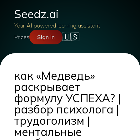
Seedz.ai
Your AI powered learning assistant
🇺🇸
Prices
Sign in
как «Медведь»
раскрывает
формулу УСПЕХА? |
разбор психолога |
трудоголизм |
ментальные