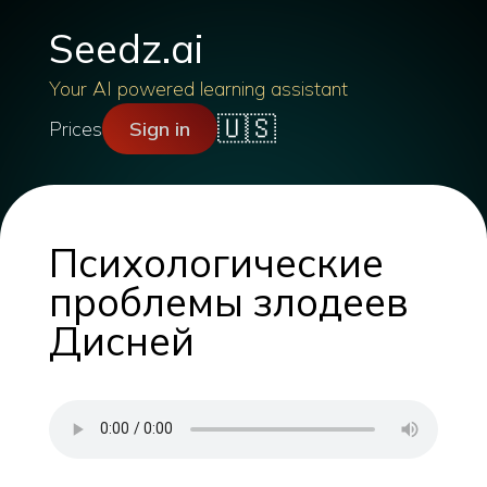
Seedz.ai
Your AI powered learning assistant
🇺🇸
Prices
Sign in
Психологические
проблемы злодеев
Дисней