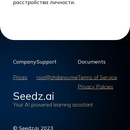
расстройства личности.
Company
Support
Documents
Prices
root@zhdanov.me
Terms of Service
Privacy Policies
Seedz.ai
Your AI powered learning assistant
© Seedz.ai 2023