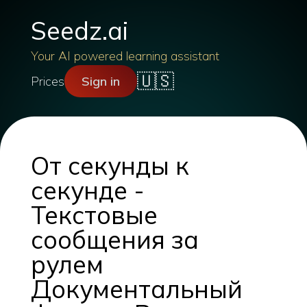
Seedz.ai
Your AI powered learning assistant
🇺🇸
Prices
Sign in
От секунды к
секунде -
Текстовые
сообщения за
рулем
Документальный