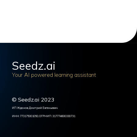
Seedz.ai
Your AI powered learning assistant
© Seedz.ai 2023
ИП Жданов Дмитрий Евгеньевич
ИНН: 773175001050, ОГРНИП: 317774600330731