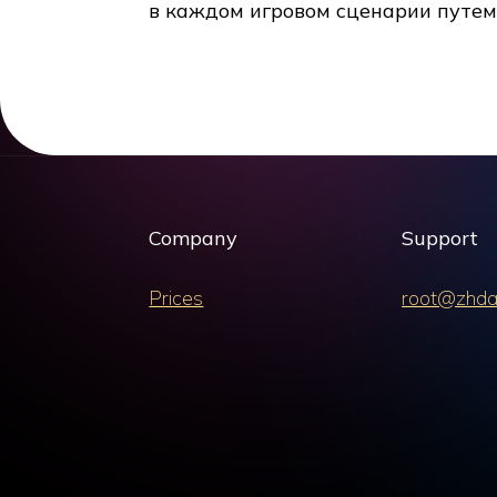
в каждом игровом сценарии путем 
Company
Support
Prices
root@zhda