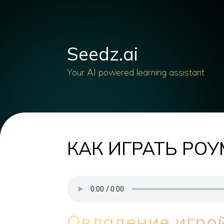
Seedz.ai
Your AI powered learning assistant
КАК ИГРАТЬ РОУ
Овладение игро