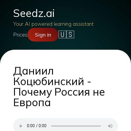
Seedz.ai
Your AI powered learning assistant
🇺🇸
Prices
Sign in
Даниил
Коцюбинский -
Почему Россия не
Европа