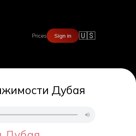
🇺🇸
Prices
Sign in
вижимости Дубая
и Дубая