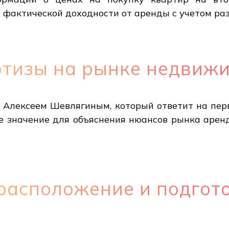
т фактической доходности от аренды с учетом ра
ртизы на рынке недвиж
а Алексеем Шевлягиным, который ответит на пер
е значение для объяснения нюансов рынка арен
расположение и подгот