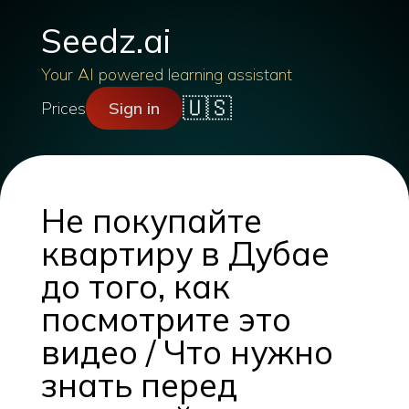
Seedz.ai
Your AI powered learning assistant
🇺🇸
Prices
Sign in
Не покупайте
квартиру в Дубае
до того, как
посмотрите это
видео / Что нужно
знать перед