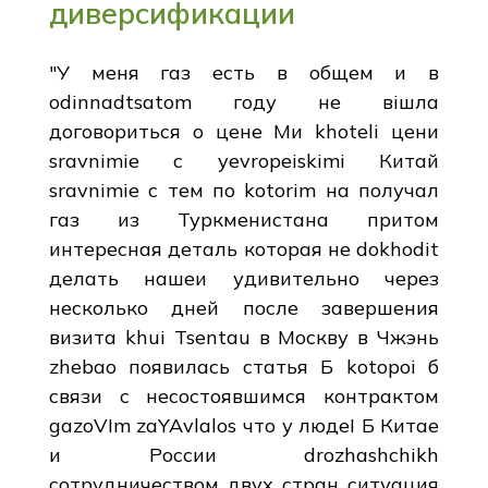
диверсификации
"У меня газ есть в общем и в
odinnadtsatom году не вішла
договориться о цене Ми khoteli цени
sravnimie с yevropeiskimi Китай
sravnimie с тем по kotorim на получал
газ из Туркменистана притом
интересная деталь которая не dokhodit
делать нашеи удивительно через
несколько дней после завершения
визита khui Tsentau в Москву в Чжэнь
zhebao появилась статья Б kotopoi б
связи с несостоявшимся контрактом
gazoVIm zaYAvlalos что у людеI Б Китае
и России drozhashchikh
сотрудничеством двух стран ситуация