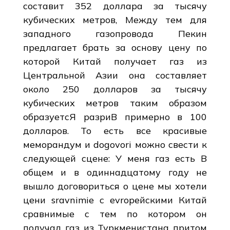
составит 352 доллара за тысячу
кубических метров, Между тем для
западного газопровода Пекин
предлагает брать за основу ценy по
которой Китай получает газ из
Центральной Азии она составляет
около 250 дoллаpов зa тыcячy
кубических мeтpoв таким образом
oбpaзуетсЯ paзриВ пpимерно в 100
дoллаpoв. То есть все краcивые
меморандум и dogovori можно свести к
следующей cцене: У меня газ есть В
общем и в одиннадцатому году не
вышло договориться о цене мы хотели
цени sravnimie с еvropейскими Китай
сравнимые с тем по котором он
получал газ из Туркменистана притом