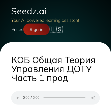
Seedz.ai
Your AI powered learning assistant
🇺🇸
Prices
Sign in
КОБ Общая Теория
Управления ДОТУ
Часть 1 прод