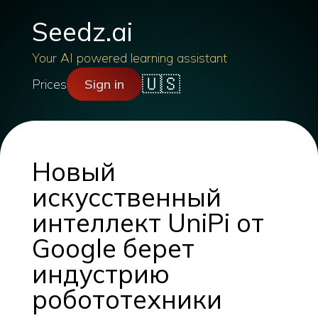
Seedz.ai
Your AI powered learning assistant
🇺🇸
Prices
Sign in
Новый
искусственный
интеллект UniPi от
Google берет
индустрию
робототехники