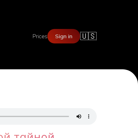
🇺🇸
Prices
Sign in
ой тайной