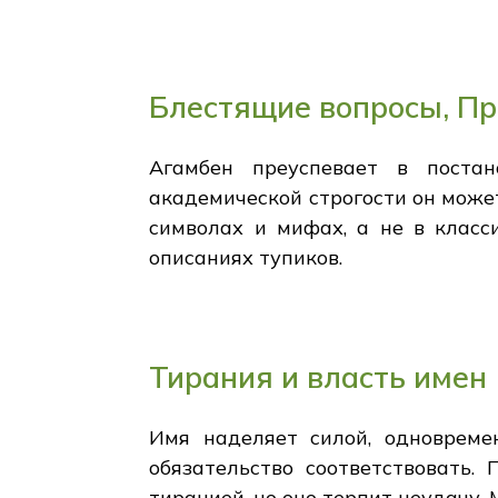
Блестящие вопросы, П
Агамбен преуспевает в поста
академической строгости он може
символах и мифах, а не в класс
описаниях тупиков.
Тирания и власть имен
Имя наделяет силой, одновреме
обязательство соответствовать.
тиранией, но оно терпит неудачу