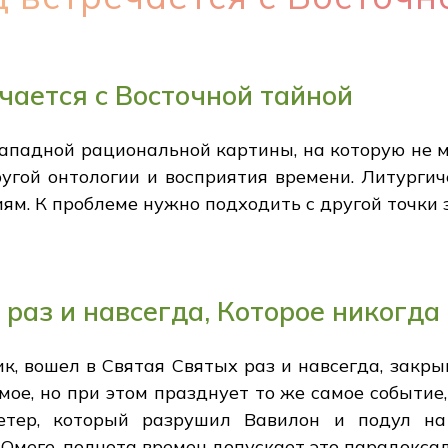
чается с Восточной тайной
ападной рациональной картины, на которую не 
ругой онтологии и восприятия времени. Литурги
м. К проблеме нужно подходить с другой точки 
раз и навсегда, Которое никогда
, вошел в Святая Святых раз и навсегда, закры
мое, но при этом празднует то же самое событие
етер, который разрушил Вавилон и подул н
 Омеге, полнота времен допускает это парадокса