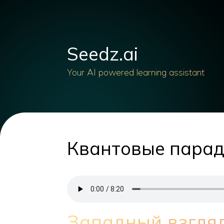
Seedz.ai
Your AI powered learning assistant
Квантовые парад
Западный взгляд