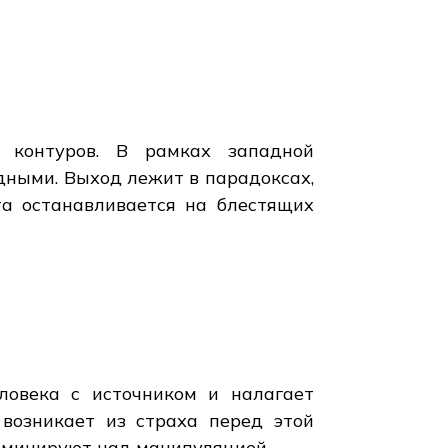
 контуров. В рамках западной
дными. Выход лежит в парадоксах,
та останавливается на блестящих
ловека с источником и налагает
 возникает из страха перед этой
доминируют над манипуляцией.