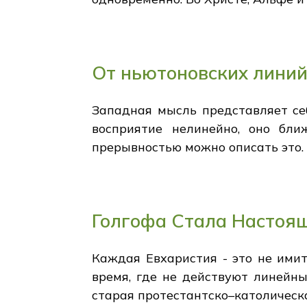
От ньютоновских линий
Западная мысль представляет се
восприятие нелинейно, оно бли
прерывностью можно описать это.
Голгофа Стала Настоящ
Каждая Евхаристия - это не имит
время, где не действуют линейны
старая протестантско–католическа