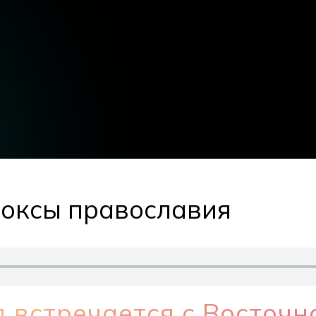
оксы православия
 встречается с Восточн