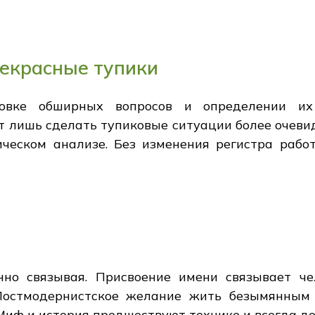
рекрасные тупики
новке обширных вопросов и определении их
т лишь сделать тупиковые ситуации более очеви
ическом анализе. Без изменения регистра рабо
нно связывая. Присвоение имени связывает че
 Постмодернистское желание жить безымянным
. Миф и история предшествуют технике и всегда 