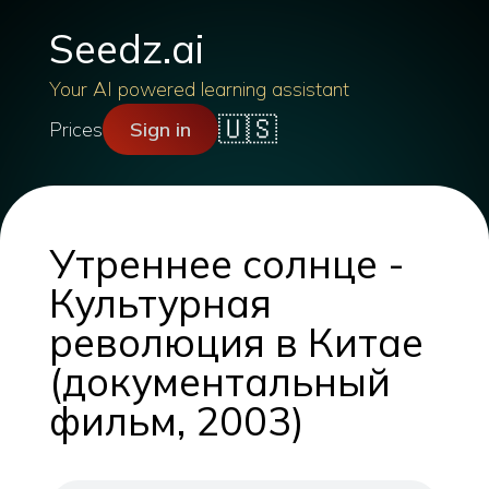
Seedz.ai
Your AI powered learning assistant
🇺🇸
Prices
Sign in
Утреннее солнце -
Культурная
революция в Китае
(документальный
фильм, 2003)