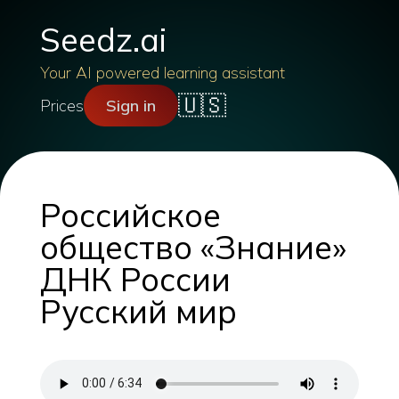
Seedz.ai
Your AI powered learning assistant
🇺🇸
Prices
Sign in
Российское
общество «Знание»
ДНК России
Русский мир