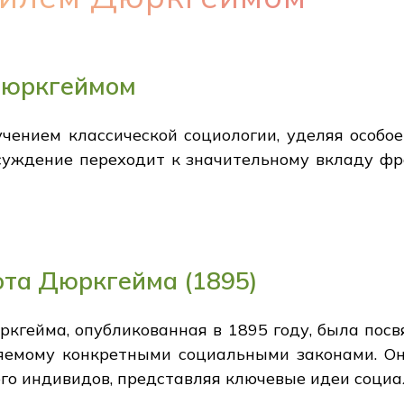
Дюркгеймом
чением классической социологии, уделяя особо
бсуждение переходит к значительному вкладу фр
ота Дюркгейма (1895)
кгейма, опубликованная в 1895 году, была пос
яемому конкретными социальными законами. Он 
его индивидов, представляя ключевые идеи соци