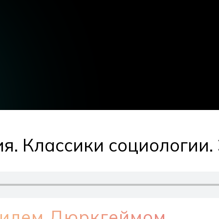
ия. Классики социологии
милем Дюркгеймом