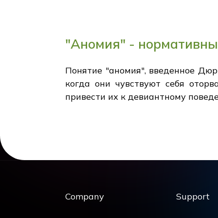
"Аномия" - нормативны
Понятие "аномия", введенное Дюр
когда они чувствуют себя оторв
привести их к девиантному повед
Company
Support