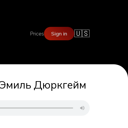
🇺🇸
Prices
Sign in
. Эмиль Дюркгейм