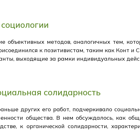
 социологии
е объективных методов, аналогичных тем, кото
присоединился к позитивистам, таким как Конт и С
анты, выходящие за рамки индивидуальных дейс
социальная солидарность
раньше других его работ, подчеркивало социал
ченности общества. В нем обсуждалось, как общ
одстве, к органической солидарности, характе