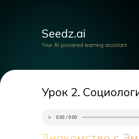
Seedz.ai
Your AI powered learning assistant
Урок 2. Социолог
Знакомство с Э