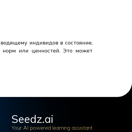
иводящему индивидов в состояние,
я норм или ценностей. Это может
Seedz.ai
Your AI powered learning assistant