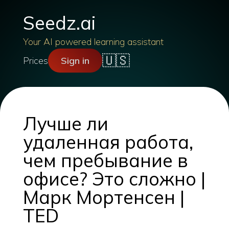
Seedz.ai
Your AI powered learning assistant
🇺🇸
Prices
Sign in
Лучше ли
удаленная работа,
чем пребывание в
офисе? Это сложно |
Марк Мортенсен |
TED