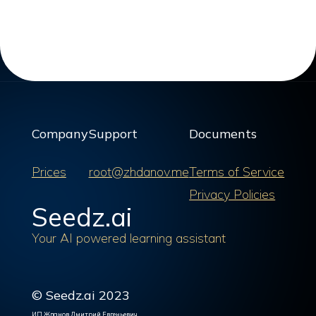
Company
Support
Documents
Prices
root@zhdanov.me
Terms of Service
Privacy Policies
Seedz.ai
Your AI powered learning assistant
© Seedz.ai 2023
ИП Жданов Дмитрий Евгеньевич