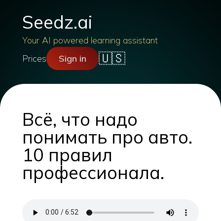
Seedz.ai
Your AI powered learning assistant
🇺🇸
Prices
Sign in
Всё, что надо
понимать про авто.
10 правил
профессионала.