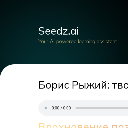
Seedz.ai
Your AI powered learning assistant
Борис Рыжий: тво
Вдохновение по