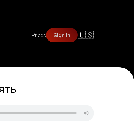
🇺🇸
Prices
Sign in
ять