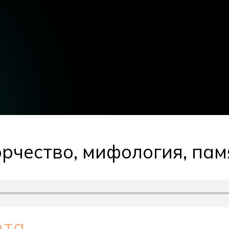
рчество, мифология, пам
эта