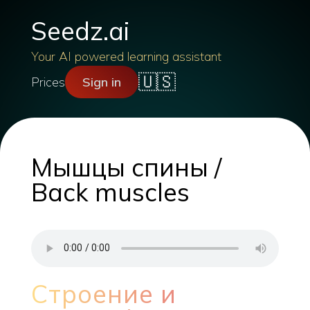
Seedz.ai
Your AI powered learning assistant
🇺🇸
Prices
Sign in
Мышцы спины /
Back muscles
Строение и