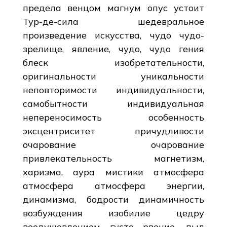
предела венцом магнум опус устоит
Тур-де-сила шедевральное
произведение искусства, чудо чудо-
зрелище, явление, чудо, чудо гения
блеск изобретательности,
оригинальности уникальности
неповторимости индивидуальности,
самобытности индивидуальная
непереносимость особенность
эксцентриситет причудливости
очарование очарование
привлекательность магнетизм,
харизма, аура мистики атмосфера
атмосфера атмосфера энергии,
динамизма, бодрости динамичность
возбуждения изобилие цедру
воодушевлением густо рвение, пыл