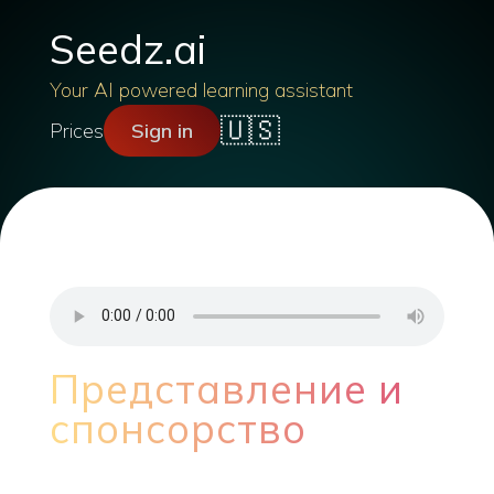
Seedz.ai
Your AI powered learning assistant
🇺🇸
Prices
Sign in
Представление и
спонсорство