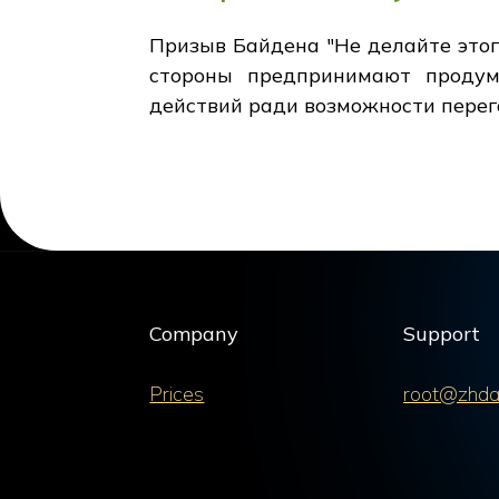
Призыв Байдена "Не делайте этог
стороны предпринимают продум
действий ради возможности перег
Company
Support
Prices
root@zhda