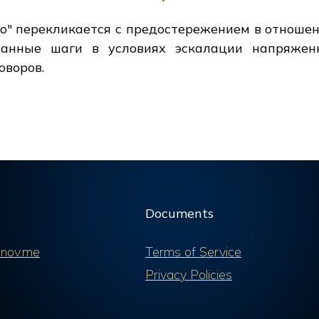
о" перекликается с предостережением в отноше
анные шаги в условиях эскалации напряженн
оворов.
Documents
nov.me
Terms of Service
Privacy Policies