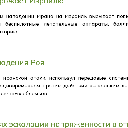
грожает Израилю
м нападении Ирана на Израиль вызывает повы
ы беспилотные летательные аппараты, балл
иторию.
падения Роя
 иранской атаки, используя передовые систе
в одновременном противодействии нескольким 
аченных обломков.
ях эскалации напряженности в о