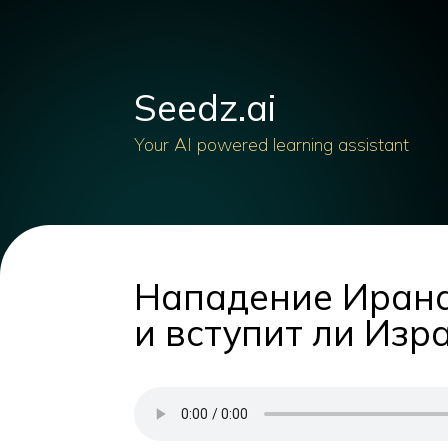
Seedz.ai
Your AI powered learning assistant
Нападение Ирана
и вступит ли Изр