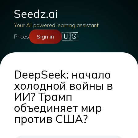
Seedz.ai
Your AI powered learning assistant
🇺🇸
Prices
Sign in
DeepSeek: начало
холодной войны в
ИИ? Трамп
объединяет мир
против США?