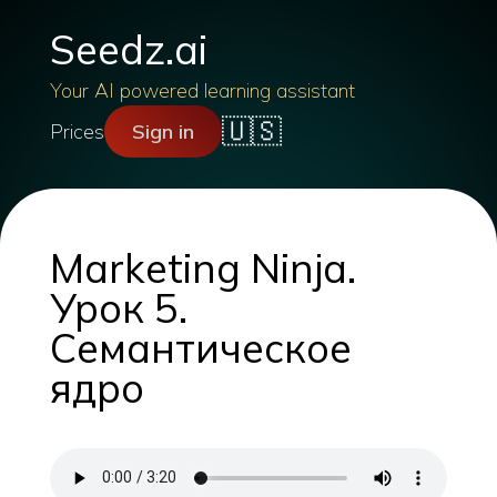
Seedz.ai
Your AI powered learning assistant
🇺🇸
Prices
Sign in
Marketing Ninja.
Урок 5.
Семантическое
ядро