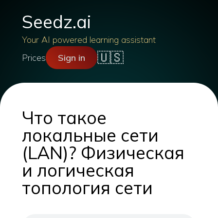
Seedz.ai
Your AI powered learning assistant
🇺🇸
Prices
Sign in
Что такое
локальные сети
(LAN)? Физическая
и логическая
топология сети