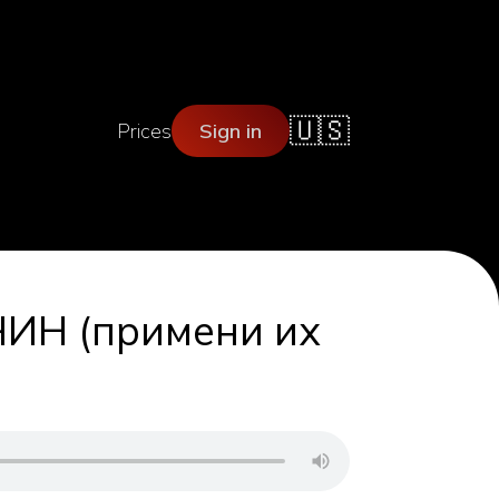
🇺🇸
Prices
Sign in
Н (примени их