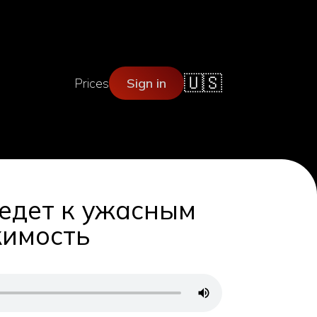
🇺🇸
Prices
Sign in
едет к ужасным
жимость