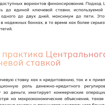
е доступных вариантов финансирования. Подход 
ь до единой ключевой ставки, используемой 
 одного до двух дней, максимум до пяти. Эт
в надежных банках, в то время как более серь
тегий.
 практика Центрального
чевой ставкой
чевую ставку как к кредитованию, так и к прив
ционную роль денежно-кредитного регулиров
 за деньги, имитирует коммерческие операци
отря на макроэкономические объяснения, така
подмена основных принципов центрального банка