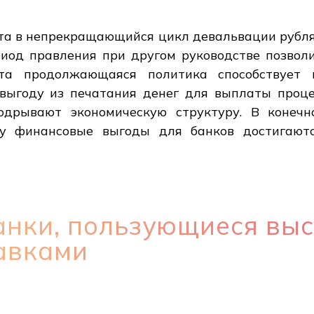
ута в непрекращающийся цикл девальвации рубл
риод правления при другом руководстве позвол
та продолжающаяся политика способствует
 выгоду из печатания денег для выплаты проце
одрывают экономическую структуру. В конечн
ку финансовые выгоды для банков достигают
анки, пользующиеся вы
авками