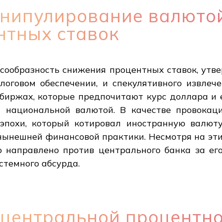
анипулирование валюто
нтных ставок
сообразность снижения процентных ставок, утве
алоговом обеспечении, и спекулятивного извлеч
биржах, которые предпочитают курс доллара и 
 национальной валютой. В качестве провокац
эпохи, который котировал иностранную валюту
нынешней финансовой практики. Несмотря на эти
о направлено против центрального банка за ег
стемного абсурда.
центральной процентно