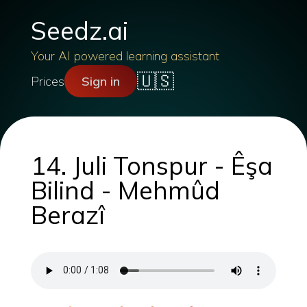
Seedz.ai
Your AI powered learning assistant
🇺🇸
Prices
Sign in
14. Juli Tonspur - Êşa
Bilind - Mehmûd
Berazî