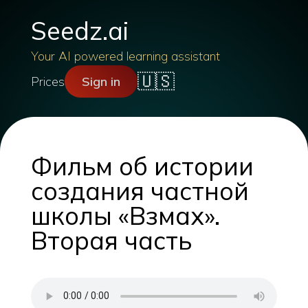
Seedz.ai
Your AI powered learning assistant
🇺🇸
Prices
Sign in
Фильм об истории
создания частной
школы «Взмах».
Вторая часть