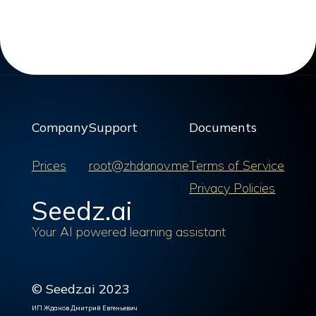
Company
Support
Documents
Prices
root@zhdanov.me
Terms of Service
Privacy Policies
Seedz.ai
Your AI powered learning assistant
© Seedz.ai 2023
ИП Жданов Дмитрий Евгеньевич