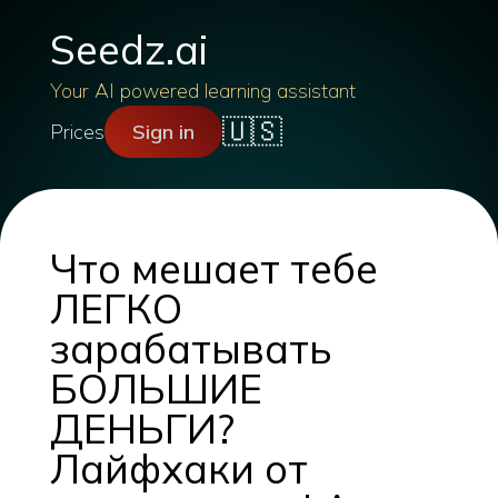
Seedz.ai
Your AI powered learning assistant
🇺🇸
Prices
Sign in
Что мешает тебе
ЛЕГКО
зарабатывать
БОЛЬШИЕ
ДЕНЬГИ?
Лайфхаки от