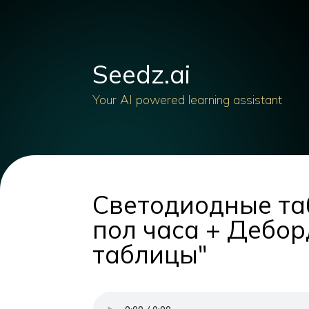
Seedz.ai
Your AI powered learning assistant
Светодиодные таб
пол часа + Дебор
таблицы"