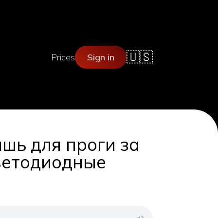
🇺🇸
Prices
Sign in
ишь для проги за
Светодиодные