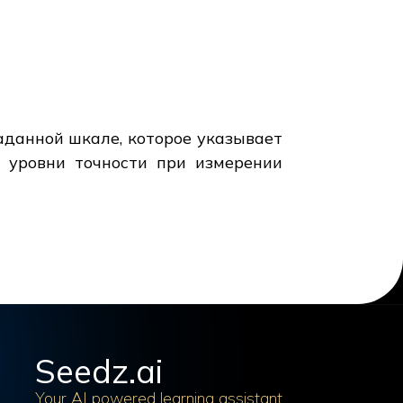
аданной шкале, которое указывает
т уровни точности при измерении
Seedz.ai
Your AI powered learning assistant