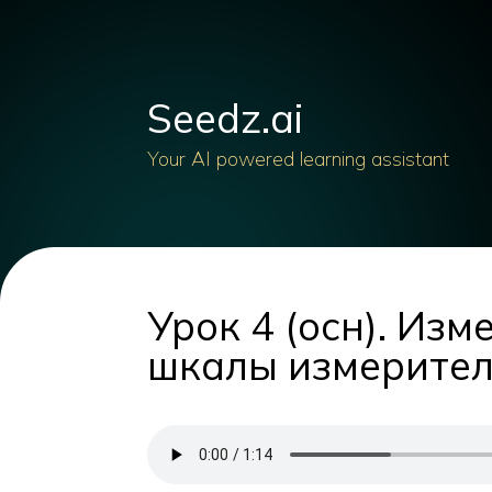
Seedz.ai
Your AI powered learning assistant
Урок 4 (осн). Из
шкалы измерител