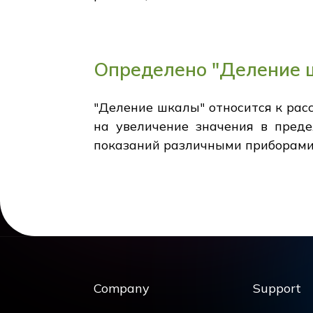
Определено "Деление 
"Деление шкалы" относится к рас
на увеличение значения в преде
показаний различными приборами
Company
Support