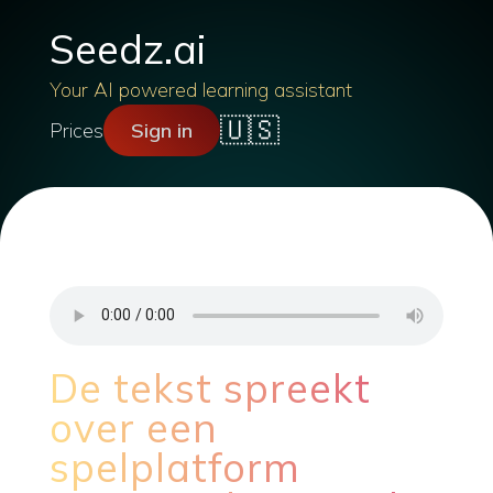
Seedz.ai
Your AI powered learning assistant
🇺🇸
Prices
Sign in
De tekst spreekt
over een
spelplatform