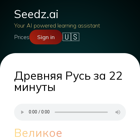
Seedz.ai
Your AI powered learning assistant
🇺🇸
Prices
Sign in
Древняя Русь за 22
минуты
Великое