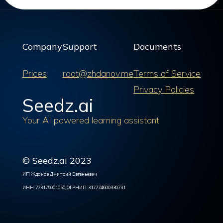
Company
Support
Documents
Prices
root@zhdanov.me
Terms of Service
Privacy Policies
Seedz.ai
Your AI powered learning assistant
© Seedz.ai 2023
ИП Жданов Дмитрий Евгеньевич
ИНН: 773175001050, ОГРНИП: 317774600330731