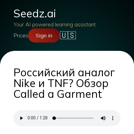
Seedz.ai
Your AI powered learning assistant
🇺🇸
Prices
Sign in
Российский аналог
Nike и TNF? Обзор
Called a Garment