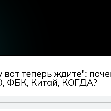
вот теперь ждите": поч
О, ФБК, Китай, КОГДА?