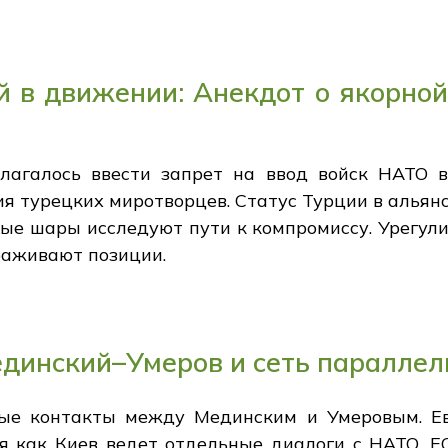
 в движении: Анекдот о якорной
агалось ввести запрет на ввод войск НАТО в
я турецких миротворцев. Статус Турции в альян
ные шары исследуют пути к компромиссу. Урегул
раживают позиции.
динский–Умеров и сеть параллел
ые контакты между Мединским и Умеровым. Е
мя как Киев ведет отдельные диалоги с НАТО, Е