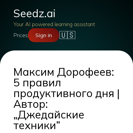
Seedz.ai
Your AI powered learning assistant
🇺🇸
Prices
Sign in
Максим Дорофеев:
5 правил
продуктивного дня |
Автор:
„Джедайские
техники”