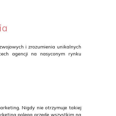
ia
ozwojowych i zrozumienia unikalnych
h cech agencji na nasyconym rynku
rketing. Nigdy nie otrzymuje takiej
rketing polega przede wszystkim na