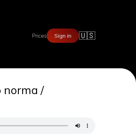
🇺🇸
Prices
Sign in
 norma /