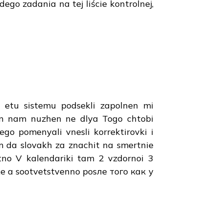
go zadania na tej liście kontrolnej,
u etu sistemu podsekli zapolnen mi
lan nam nuzhen ne dlya Togo chtobi
ego pomenyali vnesli korrektirovki i
im da slovakh za znachit na smertnie
tno V kalendariki tam 2 vzdornoi 3
e a sootvetstvenno posле того как у