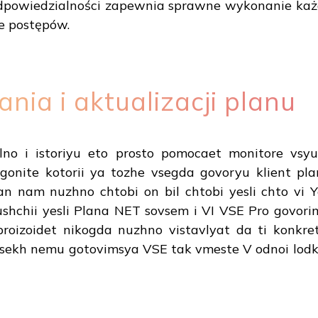
dpowiedzialności zapewnia sprawne wykonanie każde
ie postępów.
nia i aktualizacji planu
alno i istoriyu eto prosto pomocaet monitore vsy
gonite kotorii ya tozhe vsegda govoryu klient p
n nam nuzhno chtobi on bil chtobi yesli chto vi Y
yushchii yesli Plana NET sovsem i VI VSE Pro govor
proizoidet nikogda nuzhno vistavlyat da ti konkre
vsekh nemu gotovimsya VSE tak vmeste V odnoi lodk