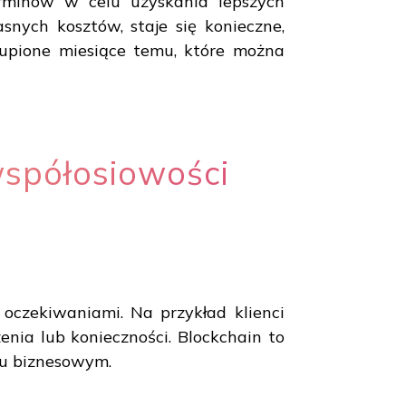
erminów w celu uzyskania lepszych
nych kosztów, staje się konieczne,
kupione miesiące temu, które można
współosiowości
 oczekiwaniami. Na przykład klienci
enia lub konieczności. Blockchain to
lu biznesowym.