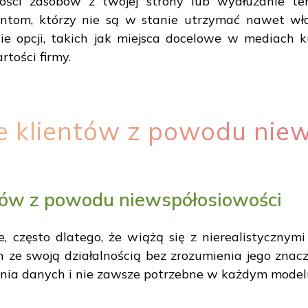
lości zasobów z twojej strony lub wydłużanie t
tom, którzy nie są w stanie utrzymać nawet włas
e opcji, takich jak miejsca docelowe w mediach 
rtości firmy.
e klientów z powodu nie
ntów z powodu niewspółosiowości
 często dlatego, że wiążą się z nierealistycznymi
ze swoją działalnością bez zrozumienia jego znacz
nia danych i nie zawsze potrzebne w każdym mode