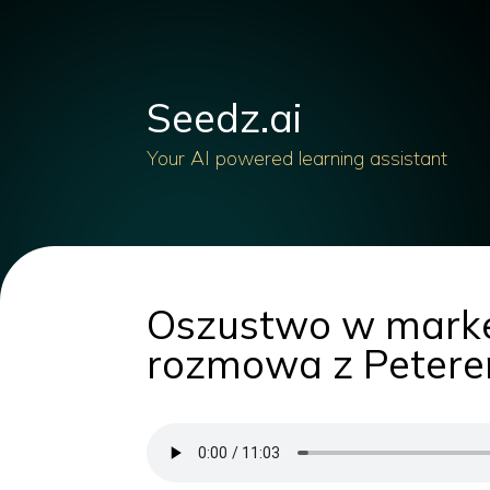
Seedz.ai
Your AI powered learning assistant
Oszustwo w marke
rozmowa z Peterem