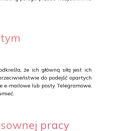
atym
kreśla, że ich główną siłą jest ich
 przeciwieństwie do podejść opartych
nie e-mailowe lub posty Telegramowe.
umieć.
nsownej pracy