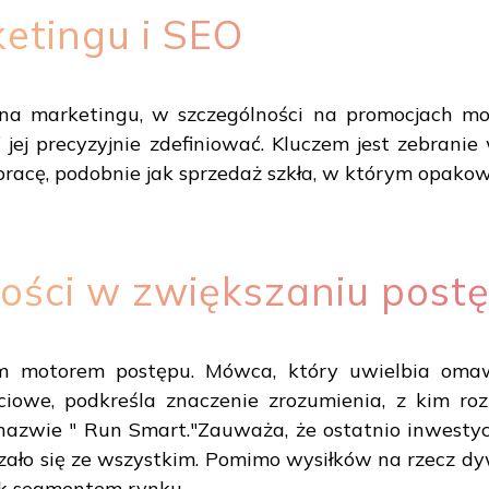
etingu i SEO
ę na marketingu, w szczególności na promocjach mor
i jej precyzyjnie zdefiniować. Kluczem jest zebranie
acę, podobnie jak sprzedaż szkła, w którym opakow
gości w zwiększaniu post
m motorem postępu. Mówca, który uwielbia omawi
ciowe, podkreśla znaczenie zrozumienia, z kim ro
nazwie " Run Smart."Zauważa, że ostatnio inwestycj
ało się ze wszystkim. Pomimo wysiłków na rzecz dy
ek segmentem rynku.