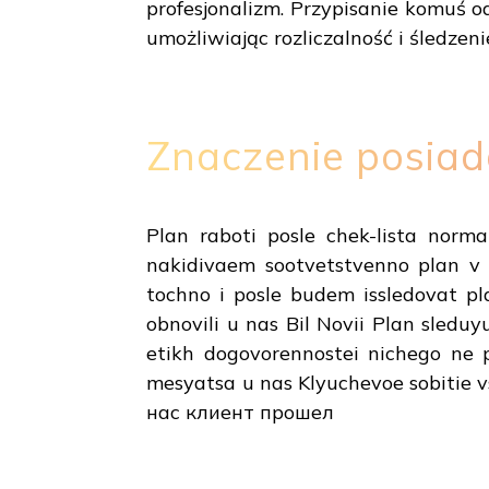
profesjonalizm. Przypisanie komuś o
umożliwiając rozliczalność i śledzen
Znaczenie posiada
Plan raboti posle chek-lista norm
nakidivaem sootvetstvenno plan v 
tochno i posle budem issledovat pla
obnovili u nas Bil Novii Plan sledu
etikh dogovorennostei nichego ne 
mesyatsa u nas Klyuchevoe sobitie 
нас клиент прошел